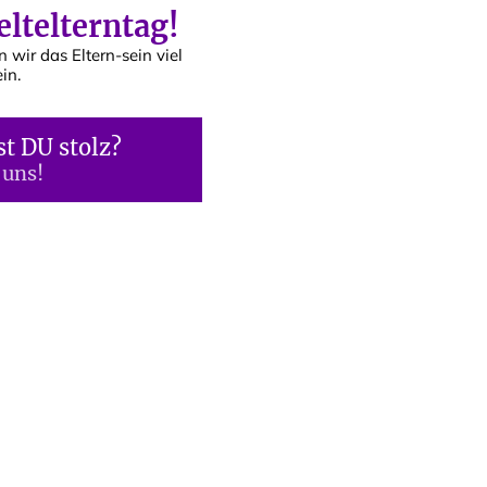
eltelterntag!
n wir das Eltern-sein viel
in.
st DU stolz?
 uns!