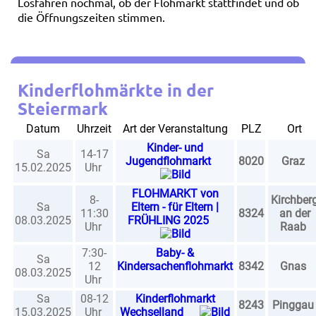
Losfahren nochmal, ob der Flohmarkt stattfindet und ob
die Öffnungszeiten stimmen.
Kinderflohmärkte in der
Steiermark
Datum
Uhrzeit
Art der Veranstaltung
PLZ
Ort
Kinder- und
Sa
14-17
Jugendflohmarkt
8020
Graz
15.02.2025
Uhr
FLOHMARKT von
8-
Kirchber
Sa
Eltern - für Eltern |
11:30
8324
an der
08.03.2025
FRÜHLING 2025
Uhr
Raab
7:30-
Baby- &
Sa
12
Kindersachenflohmarkt
8342
Gnas
08.03.2025
Uhr
Sa
08-12
Kinderflohmarkt
8243
Pingga
15.03.2025
Uhr
Wechselland