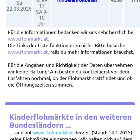
8:30-
Kinderartikelbasar
4850
Tim
Sa
17
22.03.2025
SA 9-
10
Uhr
Für die Informationen bedanken wir uns sehr herzlich bei
www.flohmarkt.at
.
Die Links der Liste funktionieren nicht. Bitte besuche
www.flohmarkt.at
,
falls du mehr Informationen brauchst.
Für die Angaben und Richtigkeit der Daten übernehmen
wir keine Haftung! Am besten du kontrollierst vor dem
Losfahren nochmal, ob der Flohmarkt stattfindet und ob
die Öffnungszeiten stimmen.
Kinderflohmärkte in den weiteren
Bundesländern ...
... sind auf
www.flohmarkt.at
derzeit (Stand: 14.1.2025)
keine Flohmärkte eingetragen. Wir halten dich auf dem