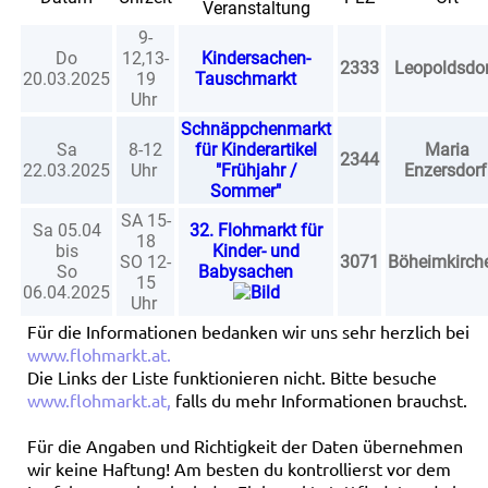
Veranstaltung
9-
Do
12,13-
Kindersachen-
2333
Leopoldsdo
20.03.2025
19
Tauschmarkt
Uhr
Schnäppchenmarkt
Sa
8-12
für Kinderartikel
Maria
2344
22.03.2025
Uhr
"Frühjahr /
Enzersdor
Sommer"
SA 15-
Sa 05.04
32. Flohmarkt für
18
bis
Kinder- und
SO 12-
3071
Böheimkirc
So
Babysachen
15
06.04.2025
Uhr
Für die Informationen bedanken wir uns sehr herzlich bei
www.flohmarkt.at
.
Die Links der Liste funktionieren nicht. Bitte besuche
www.flohmarkt.at
,
falls du mehr Informationen brauchst.
Für die Angaben und Richtigkeit der Daten übernehmen
wir keine Haftung! Am besten du kontrollierst vor dem