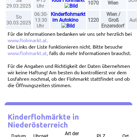
Sa
9-13
Kids Flohmarkt
Sch
1070
Wien
29.03.2025
Uhr
06:30-
Kinderflohmarkt
Wien /
So
13:30
im Autokino
1220
Groß
Aut
30.03.2025
Uhr
Enzersdorf
Für die Informationen bedanken wir uns sehr herzlich bei
www.flohmarkt.at
.
Die Links der Liste funktionieren nicht. Bitte besuche
www.flohmarkt.at
,
falls du mehr Informationen brauchst.
Für die Angaben und Richtigkeit der Daten übernehmen
wir keine Haftung! Am besten du kontrollierst vor dem
Losfahren nochmal, ob der Flohmarkt stattfindet und ob
die Öffnungszeiten stimmen.
Kinderflohmärkte in
Niederösterreich
Art der
Datum
Uhrzeit
PLZ
Ort