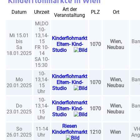
Kinderflohmärkte in Wien
Art der
Datum
Uhrzeit
PLZ
Ort
Veranstaltung
MI,DO
10-
Mi 15.01
13,14-
Kinderflohmarkt
bis
15
Wien,
Ban
Eltern- Kind-
1070
Sa
FR 10-
Neubau
Studio
18.01.2025
14
SA 10-
15:30
10-
Kinderflohmarkt
Mo
13,14-
Wien,
Ban
Eltern- Kind-
1070
20.01.2025
15
Neubau
Studio
Uhr
10-
Kinderflohmarkt
Do
13,14-
Wien,
Ban
Eltern- Kind-
1070
23.01.2025
15
Neubau
Studio
Uhr
Riesen
So
11-14
VH
Kinderflohmarkt
1210
Wien
26.01.2025
Uhr
Ang