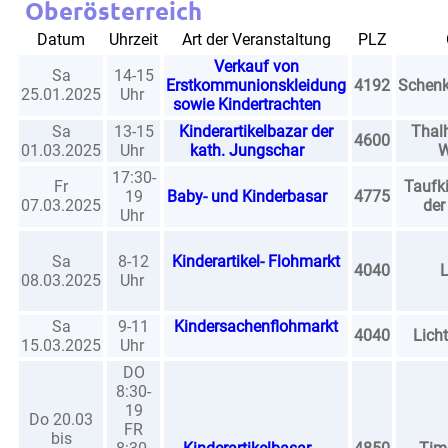
Oberösterreich
Datum
Uhrzeit
Art der Veranstaltung
PLZ
Verkauf von
Sa
14-15
Erstkommunionskleidung
4192
Schen
25.01.2025
Uhr
sowie Kindertrachten
Sa
13-15
Kinderartikelbazar der
Thal
4600
01.03.2025
Uhr
kath. Jungschar
W
17:30-
Fr
Taufk
19
Baby- und Kinderbasar
4775
07.03.2025
der
Uhr
Sa
8-12
Kinderartikel- Flohmarkt
4040
L
08.03.2025
Uhr
Sa
9-11
Kindersachenflohmarkt
4040
Lich
15.03.2025
Uhr
DO
8:30-
19
Do 20.03
FR
bis