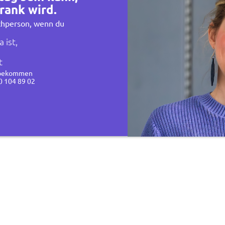
rank wird.
echperson, wenn du
 ist,
t
u bekommen
0 104 89 02