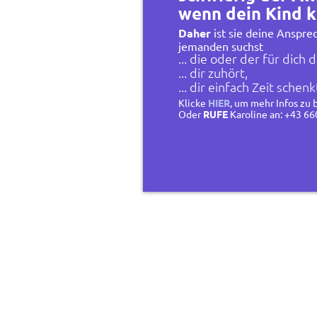
wenn dein Kind k
Daher
ist sie deine Anspr
jemanden suchst
... die oder der für dich da
... dir zuhört,
... dir einfach Zeit schenk
Klicke
HIER
, um mehr Infos z
Oder
RUFE
Karoline an: +43 66