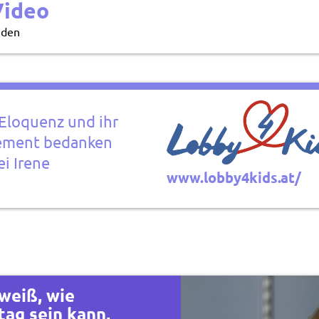
Video
nden
 Eloquenz und ihr
ement bedanken
ei Irene
www.lobby4kids.at/
weiß, wie
tag sein kann,